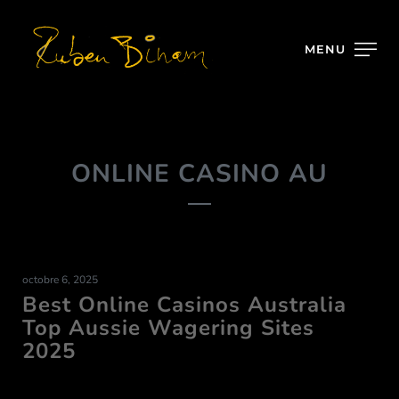
MENU
ONLINE CASINO AU
octobre 6, 2025
Best Online Casinos Australia
Top Aussie Wagering Sites
2025