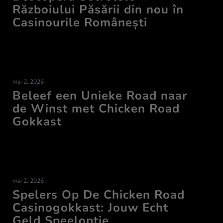
Războiului Păsării din nou în
Casinourile Românești
mai 2, 2026
Beleef een Unieke Road naar
de Winst met Chicken Road
Gokkast
mai 2, 2026
Spelers Op De Chicken Road
Casinogokkast: Jouw Echt
Geld Speeloptie