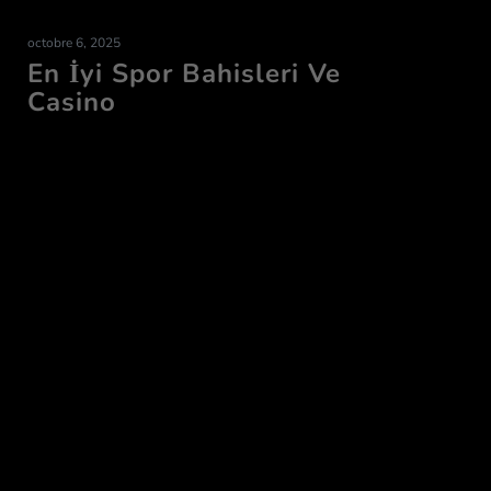
octobre 6, 2025
En İyi Spor Bahisleri Ve
Casino