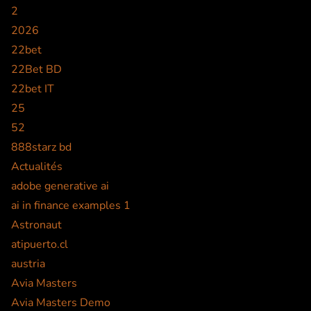
2
2026
22bet
22Bet BD
22bet IT
25
52
888starz bd
Actualités
adobe generative ai
ai in finance examples 1
Astronaut
atipuerto.cl
austria
Avia Masters
Avia Masters Demo