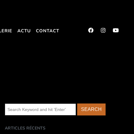
LERIE
ACTU
CONTACT
ARTICLES RÉCENTS