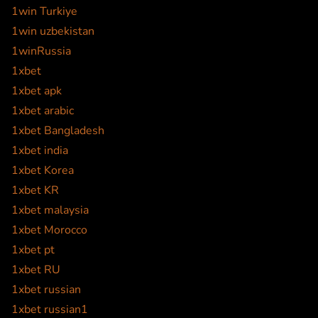
1win Turkiye
1win uzbekistan
1winRussia
1xbet
1xbet apk
1xbet arabic
1xbet Bangladesh
1xbet india
1xbet Korea
1xbet KR
1xbet malaysia
1xbet Morocco
1xbet pt
1xbet RU
1xbet russian
1xbet russian1