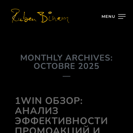
MENU
MONTHLY ARCHIVES:
OCTOBRE 2025
1WIN ОБЗОР:
АНАЛИЗ
ЭФФЕКТИВНОСТИ
ПРОМОАКЦИЙ И