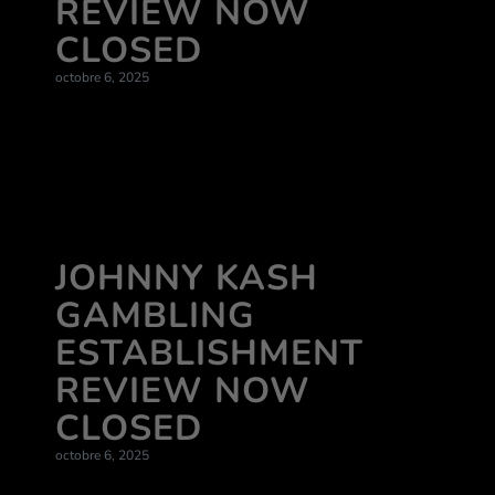
REVIEW NOW
CLOSED
octobre 6, 2025
JOHNNY KASH
GAMBLING
ESTABLISHMENT
REVIEW NOW
CLOSED
octobre 6, 2025