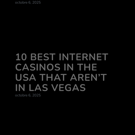
octobre 6, 2025
10 BEST INTERNET
CASINOS IN THE
USA THAT AREN’T
IN LAS VEGAS
octobre 6, 2025