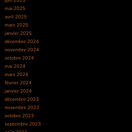
juin 2025
mai 2025
avril 2025
mars 2025
janvier 2025
décembre 2024
novembre 2024
octobre 2024
mai 2024
mars 2024
février 2024
janvier 2024
décembre 2023
novembre 2023
octobre 2023
septembre 2023