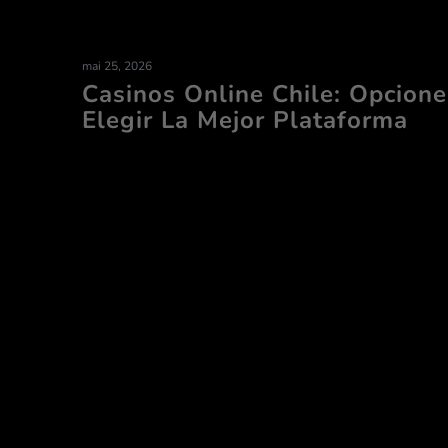
mai 25, 2026
Casinos Online Chile: Opcion
Elegir La Mejor Plataforma