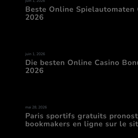
juin 1, 2026
Beste Online Spielautomaten 
2026
juin 1, 2026
Die besten Online Casino Bo
2026
mai 28, 2026
Paris sportifs gratuits pronost
bookmakers en ligne sur le si