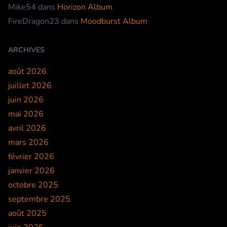
Mike54
dans
Horizon Album
FireDragon23
dans
Moodburst Album
ARCHIVES
août 2026
juillet 2026
juin 2026
mai 2026
avril 2026
mars 2026
février 2026
janvier 2026
octobre 2025
septembre 2025
août 2025