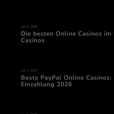
juin 4, 2026
Die besten Online Casinos im 
Casinos
juin 1, 2026
Beste PayPal Online Casinos:
Einzahlung 2026