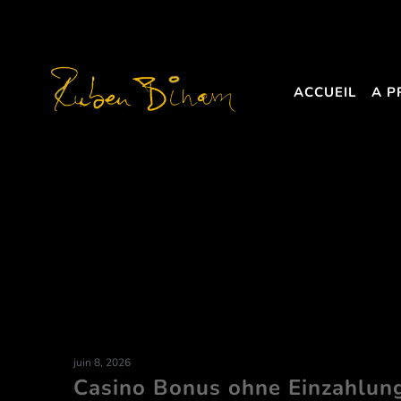
ACCUEIL
A P
juin 8, 2026
Casino Bonus ohne Einzahlun