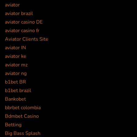
aviator
aviator brazil
aviator casino DE
aviator casino fr
Aviator Clients Site
aviator IN
aviator ke
aviator mz
aviator ng
b1bet BR
b1bet brazil
Bankobet
bbrbet colombia
Bdmbet Casino
Betting
Big Bass Splash