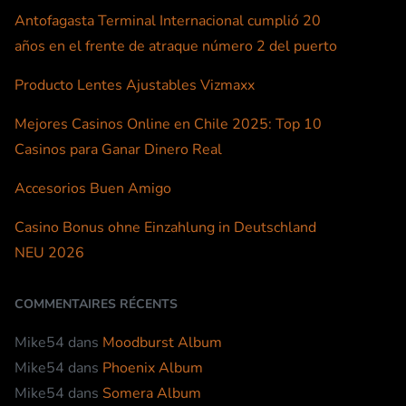
Antofagasta Terminal Internacional cumplió 20
años en el frente de atraque número 2 del puerto
Producto Lentes Ajustables Vizmaxx
Mejores Casinos Online en Chile 2025: Top 10
Casinos para Ganar Dinero Real
Accesorios Buen Amigo
Casino Bonus ohne Einzahlung in Deutschland
NEU 2026
COMMENTAIRES RÉCENTS
Mike54
dans
Moodburst Album
Mike54
dans
Phoenix Album
Mike54
dans
Somera Album