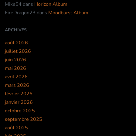
Mike54
dans
Horizon Album
FireDragon23
dans
Moodburst Album
ARCHIVES
août 2026
juillet 2026
juin 2026
mai 2026
avril 2026
mars 2026
février 2026
janvier 2026
octobre 2025
septembre 2025
août 2025