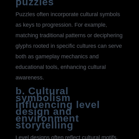
puzzles
Puzzles often incorporate cultural symbols
as keys to progression. For example,
matching traditional patterns or deciphering
glyphs rooted in specific cultures can serve
both as gameplay mechanics and
educational tools, enhancing cultural
awareness.
b. Cultural
symbolism
influencing level
design and
environment
storytelling
Level designs often reflect cultural motifs,