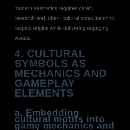
modern aesthetics requires careful
research and, often, cultural consultation to
respect origins while delivering engaging
visuals.
4. CULTURAL
SYMBOLS AS
MECHANICS AND
GAMEPLAY
ELEMENTS
a. Embedding
cultural motifs into
game mechanics and