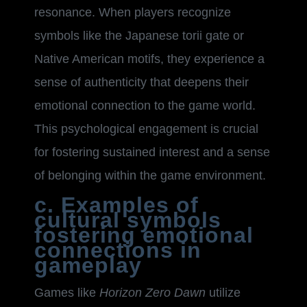
resonance. When players recognize
symbols like the Japanese torii gate or
Native American motifs, they experience a
sense of authenticity that deepens their
emotional connection to the game world.
This psychological engagement is crucial
for fostering sustained interest and a sense
of belonging within the game environment.
c. Examples of
cultural symbols
fostering emotional
connections in
gameplay
Games like
Horizon Zero Dawn
utilize