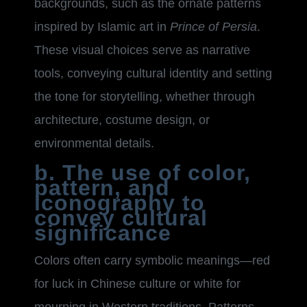
backgrounds, such as the ornate patterns
inspired by Islamic art in
Prince of Persia
.
These visual choices serve as narrative
tools, conveying cultural identity and setting
the tone for storytelling, whether through
architecture, costume design, or
environmental details.
b. The use of color,
pattern, and
iconography to
convey cultural
significance
Colors often carry symbolic meanings—red
for luck in Chinese culture or white for
mourning in Western traditions. Patterns