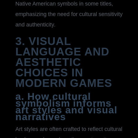
Native American symbols in some titles,
emphasizing the need for cultural sensitivity
and authenticity.
3. VISUAL
LANGUAGE AND
AESTHETIC
CHOICES IN
MODERN GAMES
a. How cultural
symbolism informs
art styles and visual
narratives
Art styles are often crafted to reflect cultural