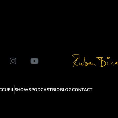
CCUEIL
SHOWS
PODCAST
BIO
BLOG
CONTACT