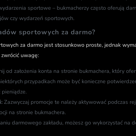
wydarzenia sportowe – bukmacherzy często oferują da
jów czy wydarzeń sportowych.
kładów sportowych za darmo?
ortowych za darmo jest stosunkowo proste, jednak wy
y zwrócić uwagę:
ij od założenia konta na stronie bukmachera, który ofe
ektórych przypadkach może być konieczne potwierdzen
 pieniądze.
:
Zazwyczaj promocje te należy aktywować podczas reje
ocji na stronie bukmachera.
aniu darmowego zakładu, możesz go wykorzystać na 