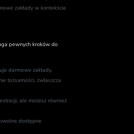
rmowe zakłady w kontekście
maga pewnych kroków do
ruje darmowe zakłady.
ie tożsamości, zwłaszcza
stracji, ale możesz również
dowolne dostępne