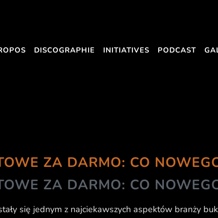
ROPOS
DISCOGRAPHIE
INITIATIVES
PODCAST
GA
TOWE ZA DARMO: CO NOWEG
TOWE ZA DARMO: CO NOWEG
tały się jednym z najciekawszych aspektów branży bukm