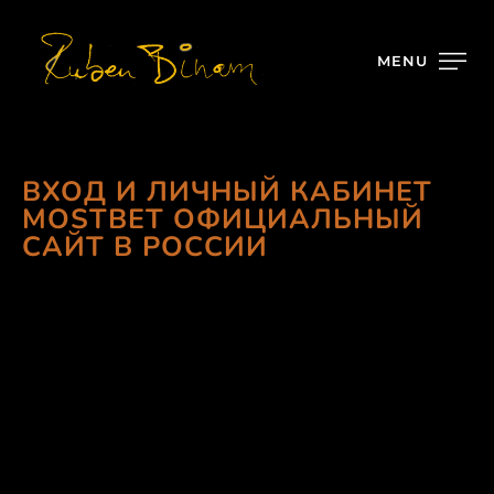
MENU
ВХОД И ЛИЧНЫЙ КАБИНЕТ
MOSTBET ОФИЦИАЛЬНЫЙ
САЙТ В РОССИИ