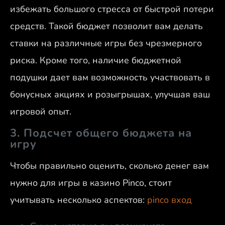
избежать большого стресса от быстрой потери
средств. Такой бюджет позволит вам делать
ставки на различные игры без чрезмерного
риска. Кроме того, наличие бюджетной
подушки дает вам возможность участвовать в
бонусных акциях и розыгрышах, улучшая ваш
игровой опыт.
3. Подсчет общего бюджета на
игру
Чтобы правильно оценить, сколько денег вам
нужно для игры в казино Pinco, стоит
учитывать несколько аспектов:
pinco вход