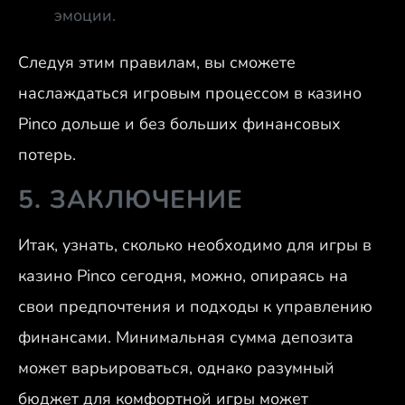
эмоции.
Следуя этим правилам, вы сможете
наслаждаться игровым процессом в казино
Pinco дольше и без больших финансовых
потерь.
5. ЗАКЛЮЧЕНИЕ
Итак, узнать, сколько необходимо для игры в
казино Pinco сегодня, можно, опираясь на
свои предпочтения и подходы к управлению
финансами. Минимальная сумма депозита
может варьироваться, однако разумный
бюджет для комфортной игры может