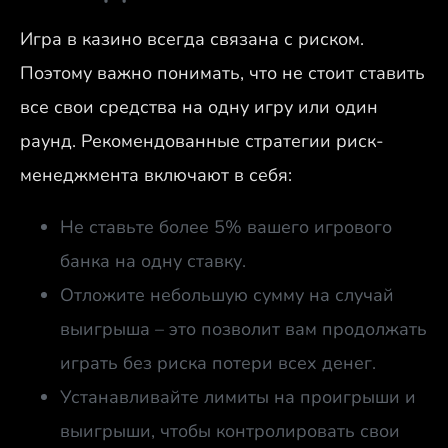
Игра в казино всегда связана с риском.
Поэтому важно понимать, что не стоит ставить
все свои средства на одну игру или один
раунд. Рекомендованные стратегии риск-
менеджмента включают в себя:
Не ставьте более 5% вашего игрового
банка на одну ставку.
Отложите небольшую сумму на случай
выигрыша – это позволит вам продолжать
играть без риска потери всех денег.
Устанавливайте лимиты на проигрыши и
выигрыши, чтобы контролировать свои