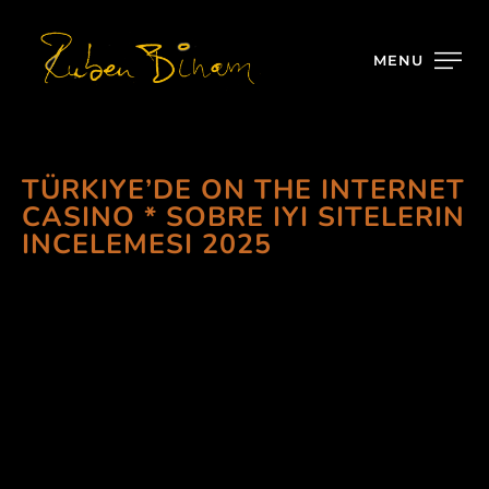
MENU
TÜRKIYE’DE ON THE INTERNET
CASINO * SOBRE IYI SITELERIN
INCELEMESI 2025