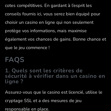
cotes compétitives. En gardant à l’esprit les
conseils fournis ici, vous serez bien équipé pour
choisir un casino en ligne qui non seulement
protège vos informations, mais maximise
également vos chances de gains. Bonne chance et
que le jeu commence !
FAQS
1. Quels sont les critères de
sécurité à vérifier dans un casino en
ligne ?
Assurez-vous que le casino est licencié, utilise le
cryptage SSL et a des mesures de jeu
responsable en place.