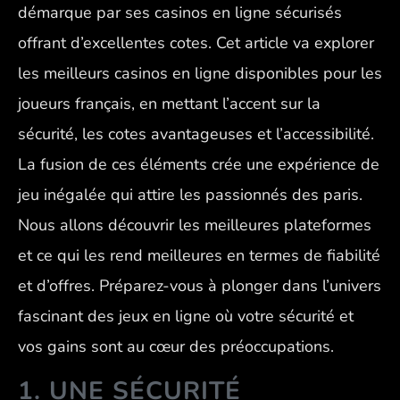
démarque par ses casinos en ligne sécurisés
offrant d’excellentes cotes. Cet article va explorer
les meilleurs casinos en ligne disponibles pour les
joueurs français, en mettant l’accent sur la
sécurité, les cotes avantageuses et l’accessibilité.
La fusion de ces éléments crée une expérience de
jeu inégalée qui attire les passionnés des paris.
Nous allons découvrir les meilleures plateformes
et ce qui les rend meilleures en termes de fiabilité
et d’offres. Préparez-vous à plonger dans l’univers
fascinant des jeux en ligne où votre sécurité et
vos gains sont au cœur des préoccupations.
1. UNE SÉCURITÉ