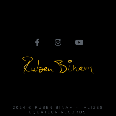
2024 © RUBEN BINAM - ALIZES
EQUATEUR RECORDS