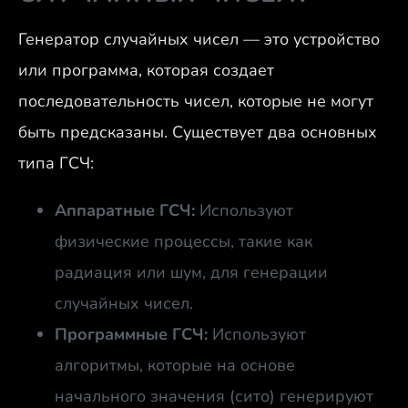
Генератор случайных чисел — это устройство
или программа, которая создает
последовательность чисел, которые не могут
быть предсказаны. Существует два основных
типа ГСЧ:
Аппаратные ГСЧ:
Используют
физические процессы, такие как
радиация или шум, для генерации
случайных чисел.
Программные ГСЧ:
Используют
алгоритмы, которые на основе
начального значения (сито) генерируют