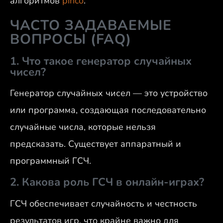
алгоритмов
pinco
.
ЧАСТО ЗАДАВАЕМЫЕ
ВОПРОСЫ (FAQ)
1. Что такое генератор случайных
чисел?
Генератор случайных чисел — это устройство
или программа, создающая последовательно
случайные числа, которые нельзя
предсказать. Существует аппаратный и
программный ГСЧ.
2. Какова роль ГСЧ в онлайн-играх?
ГСЧ обеспечивает случайность и честность
результатов игр, что крайне важно для