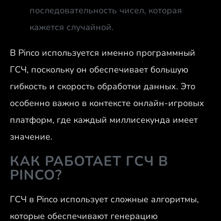
последовательность чисел, которая
кажется случайной.
В Pinco используется именно программный
ГСЧ, поскольку он обеспечивает большую
гибкость и скорость обработки данных. Это
особенно важно в контексте онлайн-игровых
платформ, где каждый миллисекунда имеет
значение.
КАК РАБОТАЕТ ГСЧ В
PINCO?
ГСЧ в Pinco использует сложные алгоритмы,
которые обеспечивают генерацию