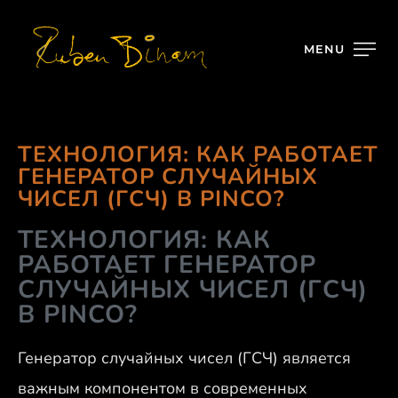
MENU
ТЕХНОЛОГИЯ: КАК РАБОТАЕТ
ГЕНЕРАТОР СЛУЧАЙНЫХ
ЧИСЕЛ (ГСЧ) В PINCO?
ТЕХНОЛОГИЯ: КАК
РАБОТАЕТ ГЕНЕРАТОР
СЛУЧАЙНЫХ ЧИСЕЛ (ГСЧ)
В PINCO?
Генератор случайных чисел (ГСЧ) является
важным компонентом в современных