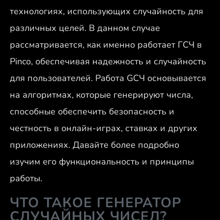
технологиях, использующих случайность для
различных целей. В данном случае
рассматривается, как именно работает ГСЧ в
Pinco, обеспечивая надежность и случайность
для пользователей. Работа GСЧ основывается
на алгоритмах, которые генерируют числа,
способные обеспечить безопасность и
честность в онлайн-играх, ставках и других
приложениях. Давайте более подробно
изучим его функциональность и принципы
работы.
ЧТО ТАКОЕ ГЕНЕРАТОР
СЛУЧАЙНЫХ ЧИСЕЛ?