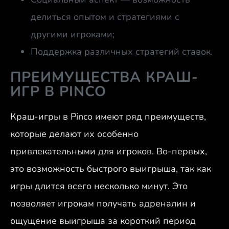
делиться опытом и стратегиями с
другими игроками;
Поддержка различных стратегий ставок.
ПРЕИМУЩЕСТВА КРАШ-
ИГР В PINCO
Краш-игры в Pinco имеют ряд преимуществ,
которые делают их особенно
привлекательными для игроков. Во-первых,
это возможность быстрого выигрыша, так как
игры длится всего несколько минут. Это
позволяет игрокам получать адреналин и
ощущение выигрыша за короткий период