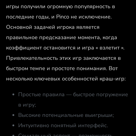
игры получили огромную популярность в
последние годы, и Pinco не исключение.
Основной задачей игрока является
правильное предсказание момента, когда
коэффициент остановится и игра « взлетит ».
Привлекательность этих игр заключается в
быстром темпе и простоте понимания. Вот
несколько ключевых особенностей краш-игр:
Простые правила — быстрое погружение
в игру;
Высокие потенциальные выигрыши;
Интуитивно понятный интерфейс.
Социальный аспект — возможность