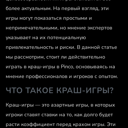
более актуальным. На первый взгляд, эти
игры могут показаться простыми и
непримечательными, но мнение экспертов
указывает на их потенциальную
привлекательность и риски. В данной статье
мы рассмотрим, стоит ли действительно
играть в краш-игры в Pinco, основываясь на
мнение профессионалов и игроков с опытом.
ЧТО ТАКОЕ КРАШ-ИГРЫ?
Краш-игры — это азартные игры, в которых
игроки ставят ставки на то, как долго будет
расти коэффициент перед крахом игры. Эти