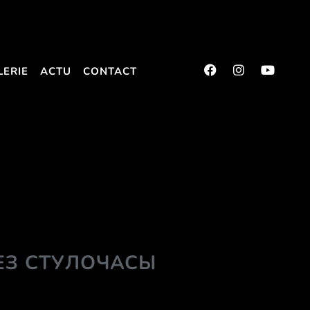
LERIE
ACTU
CONTACT
ЕЗ СТУЛОЧАСЫ