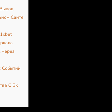
 Вывод
ьном Сайте
1xbet
еркала
t Через
х Событий
тва С Бк