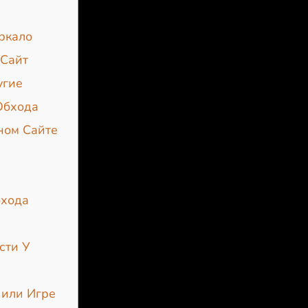
ркало
 Сайт
угие
Обхода
ном Сайте
бхода
сти У
 или Игре