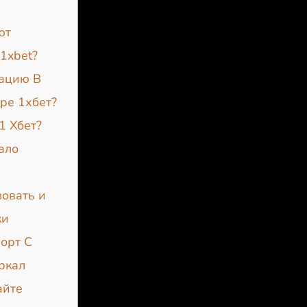
ют
1xbet?
рацию В
ре 1хбет?
1 Хбет?
ало
овать и
ки
порт С
ркал
айте