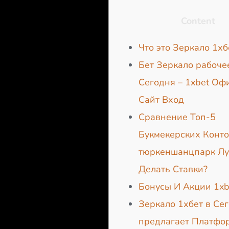
Content
Что это Зеркало 1хб
Бет Зеркало рабоче
Сегодня – 1xbet О
Сайт Вход
Сравнение Топ-5
Букмекерских Конто
тюркеншанцпарк Л
Делать Ставки?
Бонусы И Акции 1xb
Зеркало 1хбет в Сег
предлагает Платфо