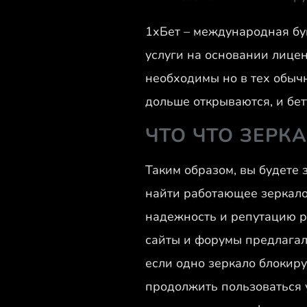
1хБет – международная бу
услуги на основании лице
необходимы но в тех обыч
дольше открываются, и бет
ЧТО ЧТО ЗЕРКА
Таким образом, вы будете 
найти работающее зеркало
надежность и репутацию р
сайты и форумы предлагал
если одно зеркало блокиру
продолжить пользоваться 