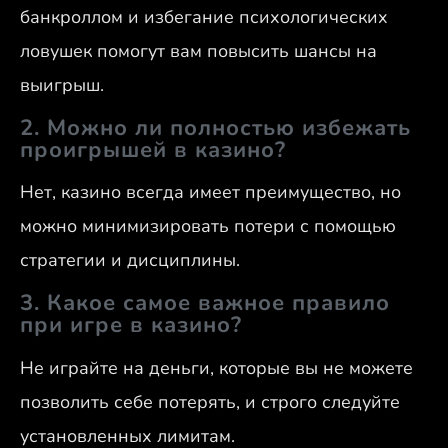
банкроллом и избегание психологических
ловушек помогут вам повысить шансы на
выигрыш.
2. Можно ли полностью избежать
проигрышей в казино?
Нет, казино всегда имеет преимущество, но
можно минимизировать потери с помощью
стратегии и дисциплины.
3. Какое самое важное правило
при игре в казино?
Не играйте на деньги, которые вы не можете
позволить себе потерять, и строго следуйте
установленных лимитам.