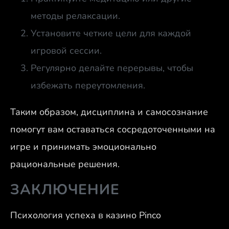
методы релаксации.
Установите четкие цели для каждой
игровой сессии.
Регулярно делайте перерывы, чтобы
избежать переутомления.
Таким образом, дисциплина и самосознание
помогут вам оставаться сосредоточенными на
игре и принимать эмоционально
рациональные решения.
ЗАКЛЮЧЕНИЕ
Психология успеха в казино Pinco