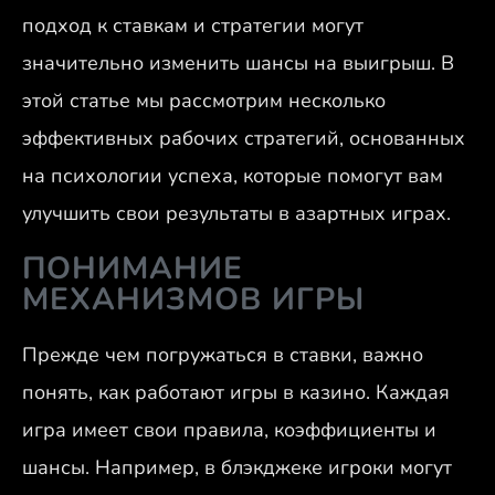
подход к ставкам и стратегии могут
значительно изменить шансы на выигрыш. В
этой статье мы рассмотрим несколько
эффективных рабочих стратегий, основанных
на психологии успеха, которые помогут вам
улучшить свои результаты в азартных играх.
ПОНИМАНИЕ
МЕХАНИЗМОВ ИГРЫ
Прежде чем погружаться в ставки, важно
понять, как работают игры в казино. Каждая
игра имеет свои правила, коэффициенты и
шансы. Например, в блэкджеке игроки могут