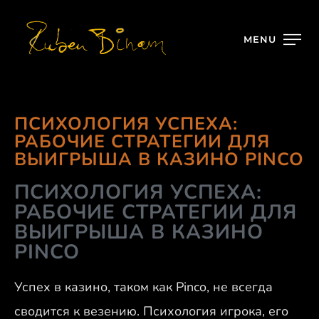
MENU
ПСИХОЛОГИЯ УСПЕХА:
РАБОЧИЕ СТРАТЕГИИ ДЛЯ
ВЫИГРЫША В КАЗИНО PINCO
ПСИХОЛОГИЯ УСПЕХА:
РАБОЧИЕ СТРАТЕГИИ ДЛЯ
ВЫИГРЫША В КАЗИНО
PINCO
Успех в казино, таком как Pinco, не всегда
сводится к везению. Психология игрока, его