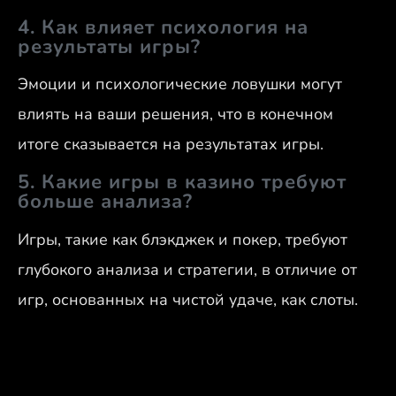
4. Как влияет психология на
результаты игры?
Эмоции и психологические ловушки могут
влиять на ваши решения, что в конечном
итоге сказывается на результатах игры.
5. Какие игры в казино требуют
больше анализа?
Игры, такие как блэкджек и покер, требуют
глубокого анализа и стратегии, в отличие от
игр, основанных на чистой удаче, как слоты.