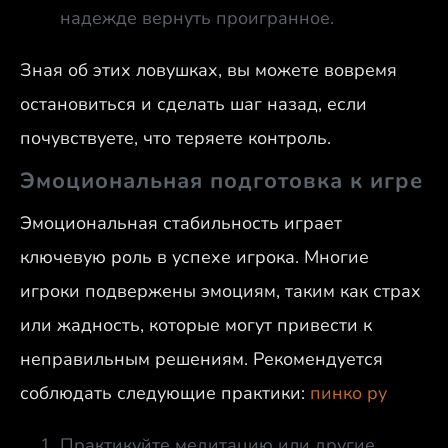
надежде вернуть проигранное.
Зная об этих ловушках, вы можете вовремя
остановиться и сделать шаг назад, если
почувствуете, что теряете контроль.
Эмоциональная подготовка к игре
Эмоциональная стабильность играет
ключевую роль в успехе игрока. Многие
игроки подвержены эмоциям, таким как страх
или жадность, которые могут привести к
неправильным решениям. Рекомендуется
соблюдать следующие практики:
пинко ру
Практикуйте медитацию или другие