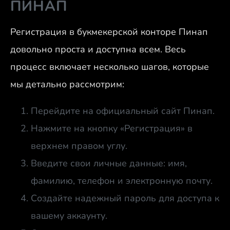
ПИНАП
Регистрация в букмекерской конторе Пинап
довольно проста и доступна всем. Весь
процесс включает несколько шагов, которые
мы детально рассмотрим:
Перейдите на официальный сайт Пинап.
Нажмите на кнопку «Регистрация» в
верхнем правом углу.
Введите свои личные данные: имя,
фамилию, телефон и электронную почту.
Создайте надежный пароль для доступа к
вашему аккаунту.