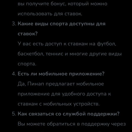
вы получите бонус, который можно
использовать для ставок.
Какие виды спорта доступны для
ставок?
У вас есть доступ к ставкам на футбол,
баскетбол, теннис и многие другие виды
спорта.
Есть ли мобильное приложение?
Да, Пинап предлагает мобильное
приложение для удобного доступа к
ставкам с мобильных устройств.
Как связаться со службой поддержки?
Вы можете обратиться в поддержку через