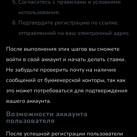
Согласитесь с правилами и условиями
использования.
Подтвердите регистрацию по ссылке,
отправленной на ваш электронный адрес.
После выполнения этих шагов вы сможете
войти в свой аккаунт и начать делать ставки.
Не забудьте проверить почту на наличие
сообщений от букмекерской конторы, так как
это может потребоваться для подтверждения
вашего аккаунта.
Возможности аккаунта
пользователя
После успешной регистрации пользователи