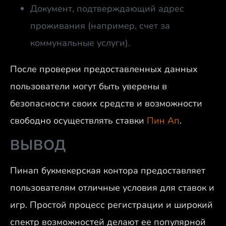
Документ, подтверждающий адрес
проживания (например, счет за
коммунальные услуги).
После проверки предоставленных данных
пользователи могут быть уверены в
безопасности своих средств и возможности
свободно осуществлять ставки
Пин Ап
.
ВЫВОД
Пинап букмекерская контора предоставляет
пользователям отличные условия для ставок и
игр. Простой процесс регистрации и широкий
спектр возможностей делают ее популярной