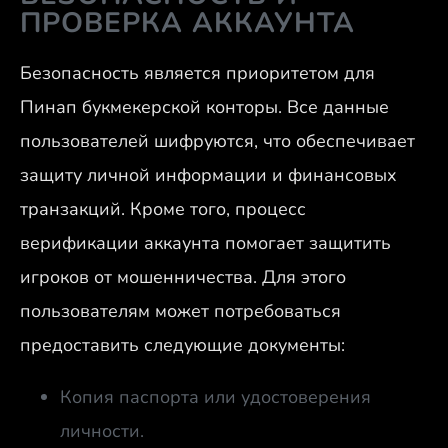
ПРОВЕРКА АККАУНТА
Безопасность является приоритетом для
Пинап букмекерской конторы. Все данные
пользователей шифруются, что обеспечивает
защиту личной информации и финансовых
транзакций. Кроме того, процесс
верификации аккаунта помогает защитить
игроков от мошенничества. Для этого
пользователям может потребоваться
предоставить следующие документы:
Копия паспорта или удостоверения
личности.