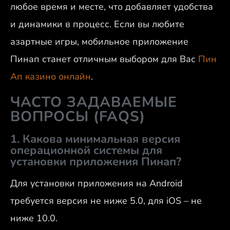
любое время и месте, что добавляет удобства
и динамики в процесс. Если вы любите
азартные игры, мобильное приложение
Пинап станет отличным выбором для Вас
Пин
Ап казино онлайн
.
ЧАСТО ЗАДАВАЕМЫЕ
ВОПРОСЫ (FAQS)
1. Какова минимальная версия
операционной системы для
установки приложения Пинап?
Для установки приложения на Android
требуется версия не ниже 5.0, для iOS – не
ниже 10.0.