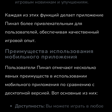
игровым новинкам и улучшениям.
Каждая из этих функций делает приложение
Пинап более привлекательным для
пользователей, обеспечивая качественный
игровой опыт.
Преимущества использования
мобильного приложения
Пользователи Пинап отмечают несколько
явных преимуществ в использовании
мобильного приложения по сравнению с
десктопной версией. Вот основные из них:
Доступность:
Вы можете играть в любое