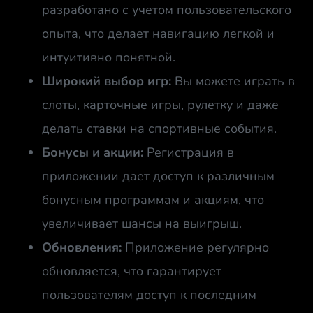
разработано с учетом пользовательского
опыта, что делает навигацию легкой и
интуитивно понятной.
Широкий выбор игр:
Вы можете играть в
слоты, карточные игры, рулетку и даже
делать ставки на спортивные события.
Бонусы и акции:
Регистрация в
приложении дает доступ к различным
бонусным программам и акциям, что
увеличивает шансы на выигрыш.
Обновления:
Приложение регулярно
обновляется, что гарантирует
пользователям доступ к последним