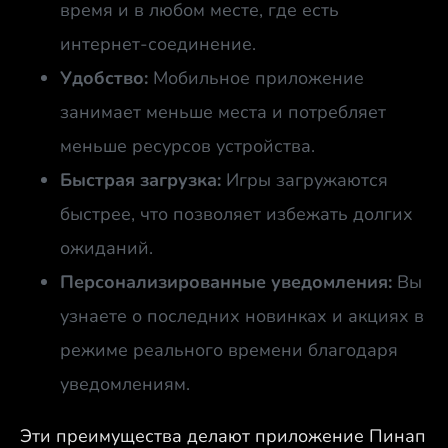
время и в любом месте, где есть
интернет-соединение.
Удобство:
Мобильное приложение
занимает меньше места и потребляет
меньше ресурсов устройства.
Быстрая загрузка:
Игры загружаются
быстрее, что позволяет избежать долгих
ожиданий.
Персонализированные уведомления:
Вы
узнаете о последних новинках и акциях в
режиме реального времени благодаря
уведомлениям.
Эти преимущества делают приложение Пинап