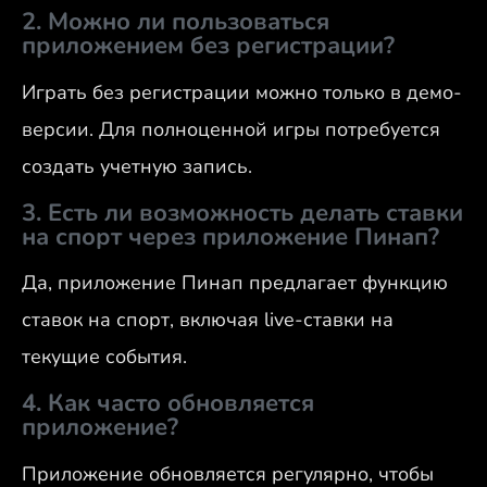
2. Можно ли пользоваться
приложением без регистрации?
Играть без регистрации можно только в демо-
версии. Для полноценной игры потребуется
создать учетную запись.
3. Есть ли возможность делать ставки
на спорт через приложение Пинап?
Да, приложение Пинап предлагает функцию
ставок на спорт, включая live-ставки на
текущие события.
4. Как часто обновляется
приложение?
Приложение обновляется регулярно, чтобы