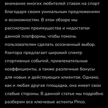
внимание многих любителей ставок на спорт
благодаря своим уникальным предложениям
и возможностям. В этом обзоре мы
рассмотрим преимущества и недостатки
данной платформы, чтобы помочь
пользователям сделать осознанный выбор.
Контора предлагает широкий спектр
спортивных событий, привлекательные
коэффициенты, а также различные бонусы
для новых и действующих клиентов. Однако,
как и любая другая площадка, она имеет свои
слабые стороны. В данной статье мы подробно
разберем все ключевые аспекты Pinco.