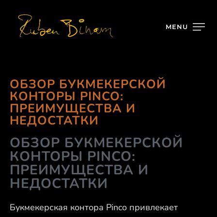
MENU
ОБЗОР БУКМЕКЕРСКОЙ
КОНТОРЫ PINCO:
ПРЕИМУЩЕСТВА И
НЕДОСТАТКИ
ОБЗОР БУКМЕКЕРСКОЙ
КОНТОРЫ PINCO:
ПРЕИМУЩЕСТВА И
НЕДОСТАТКИ
Букмекерская контора Pinco привлекает