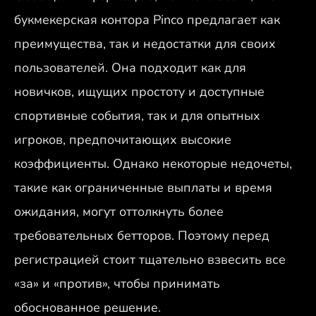
букмекерская контора Pinco предлагает как
преимущества, так и недостатки для своих
пользователей. Она подходит как для
новичков, ищущих простоту и доступные
спортивные события, так и для опытных
игроков, предпочитающих высокие
коэффициенты. Однако некоторые недочеты,
такие как ограниченные выплаты и время
ожидания, могут оттолкнуть более
требовательных бетторов. Поэтому перед
регистрацией стоит тщательно взвесить все
«за» и «против», чтобы принимать
обоснованное решение.