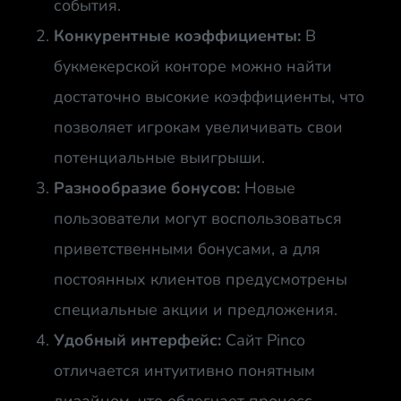
события.
Конкурентные коэффициенты:
В
букмекерской конторе можно найти
достаточно высокие коэффициенты, что
позволяет игрокам увеличивать свои
потенциальные выигрыши.
Разнообразие бонусов:
Новые
пользователи могут воспользоваться
приветственными бонусами, а для
постоянных клиентов предусмотрены
специальные акции и предложения.
Удобный интерфейс:
Сайт Pinco
отличается интуитивно понятным
дизайном, что облегчает процесс