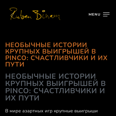
MENU
НЕОБЫЧНЫЕ ИСТОРИИ
КРУПНЫХ ВЫИГРЫШЕЙ В
PINCO: СЧАСТЛИВЧИКИ И ИХ
ПУТИ
НЕОБЫЧНЫЕ ИСТОРИИ
КРУПНЫХ ВЫИГРЫШЕЙ В
PINCO: СЧАСТЛИВЧИКИ И
ИХ ПУТИ
В мире азартных игр крупные выигрыши