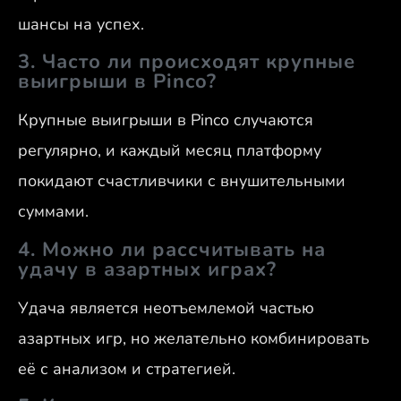
шансы на успех.
3. Часто ли происходят крупные
выигрыши в Pinco?
Крупные выигрыши в Pinco случаются
регулярно, и каждый месяц платформу
покидают счастливчики с внушительными
суммами.
4. Можно ли рассчитывать на
удачу в азартных играх?
Удача является неотъемлемой частью
азартных игр, но желательно комбинировать
её с анализом и стратегией.