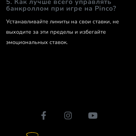
5. Как лучше всего управлять
банкроллом при игре на Pinco?
Устанавливайте лимиты на свои ставки, не
выходите за эти пределы и избегайте
эмоциональных ставок.