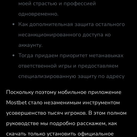
моей страстью и профессией
одновременно.
Как дополнительная защита остального
несанкционированного доступа ко
аккаунту.
Тогда придаем приоритет метанавыках
ответственной игры и предоставляем
специализированную защиту по адресу
Поскольку поэтому мобильное приложение
Mostbet стало незаменимым инструментом
усовершенство тысяч игроков. В этом полном
руководстве мы подробно расскажем, как
скачать только установить официальное