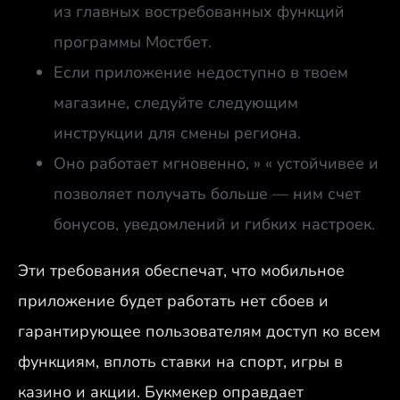
из главных востребованных функций
программы Мостбет.
Если приложение недоступно в твоем
магазине, следуйте следующим
инструкции для смены региона.
Оно работает мгновенно, » « устойчивее и
позволяет получать больше — ним счет
бонусов, уведомлений и гибких настроек.
Эти требования обеспечат, что мобильное
приложение будет работать нет сбоев и
гарантирующее пользователям доступ ко всем
функциям, вплоть ставки на спорт, игры в
казино и акции. Букмекер оправдает