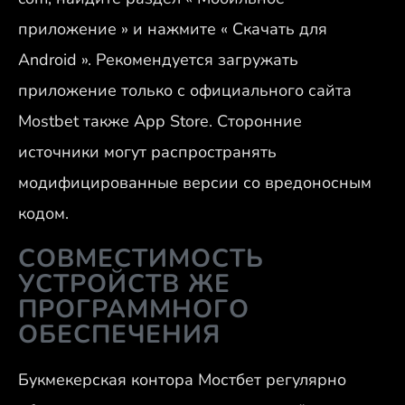
приложение » и нажмите « Скачать для
Android ». Рекомендуется загружать
приложение только с официального сайта
Mostbet также App Store. Сторонние
источники могут распространять
модифицированные версии со вредоносным
кодом.
СОВМЕСТИМОСТЬ
УСТРОЙСТВ ЖЕ
ПРОГРАММНОГО
ОБЕСПЕЧЕНИЯ
Букмекерская контора Мостбет регулярно