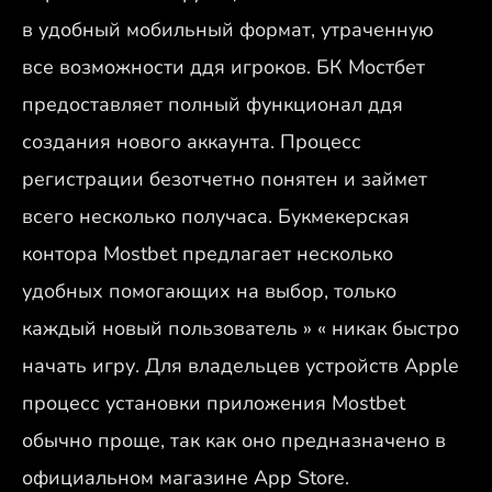
в удобный мобильный формат, утраченную
все возможности ддя игроков. БК Мостбет
предоставляет полный функционал ддя
создания нового аккаунта. Процесс
регистрации безотчетно понятен и займет
всего несколько получаса. Букмекерская
контора Mostbet предлагает несколько
удобных помогающих на выбор, только
каждый новый пользователь » « никак быстро
начать игру. Для владельцев устройств Apple
процесс установки приложения Mostbet
обычно проще, так как оно предназначено в
официальном магазине App Store.