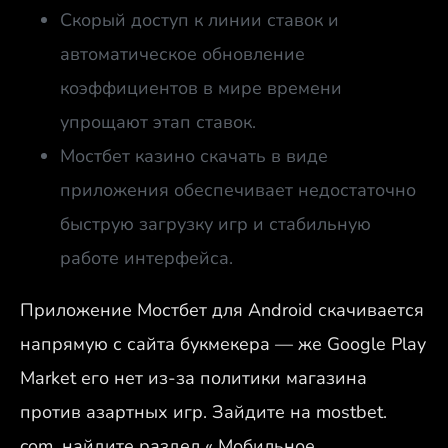
Скорый доступ к линии ставок и
автоматическое обновление
коэффициентов в мире времени
упрощают этап ставок.
Мостбет казино скачать в виде
приложения обеспечивает недостаточно
быструю загрузку игр и стабильную
работе интерфейса.
Приложение Мостбет для Android скачивается
напрямую с сайта букмекера — же Google Play
Market его нет из-за политики магазина
против азартных игр. Зайдите на mostbet.
com, найдите раздел « Мобильное