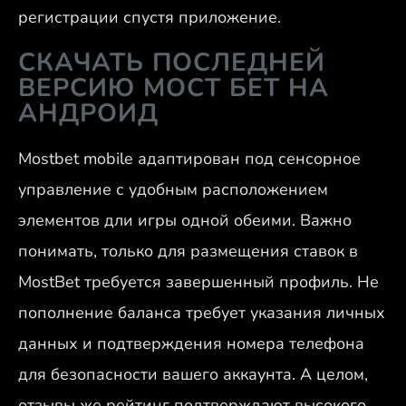
регистрации спустя приложение.
CКАЧАТЬ ПОСЛЕДНЕЙ
ВЕРСИЮ МОСТ БЕТ НА
АНДРОИД
Mostbet mobile адаптирован под сенсорное
управление с удобным расположением
элементов дли игры одной обеими. Важно
понимать, только для размещения ставок в
MostBet требуется завершенный профиль. Не
пополнение баланса требует указания личных
данных и подтверждения номера телефона
для безопасности вашего аккаунта. А целом,
отзывы же рейтинг подтверждают высокого