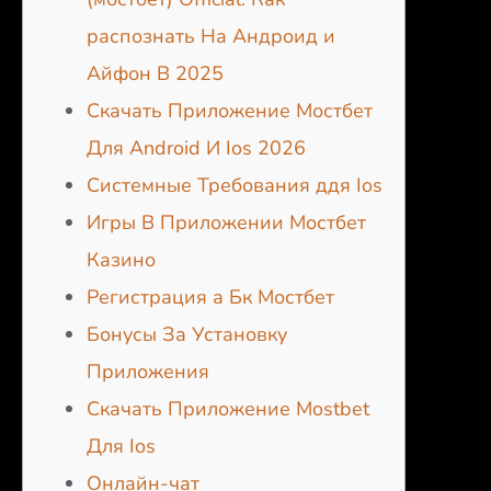
распознать На Андроид и
Айфон В 2025
Скачать Приложение Мостбет
Для Android И Ios 2026
Системные Требования ддя Ios
Игры В Приложении Мостбет
Казино
Регистрация а Бк Мостбет
Бонусы За Установку
Приложения
Скачать Приложение Mostbet
Для Ios
Онлайн-чат