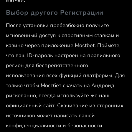
матчей.
Выбор другого Регистрации
После установки пребезбожно получите
мгновенный доступ к спортивным ставкам и
казино через приложение Mostbet. Поймете,
что ваш ID-пароль настроен на правильного
регион для беспрепятственного
использования всех функций платформы. Для
только чтобы Мостбет скачать на Андроид
рискованно, всегда используйте же наш
официальный сайт. Скачивание из сторонних
источников может нависать вашей
конфиденциальности и безопасности