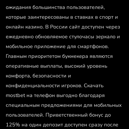
ожидания большинства пользователей,
которые заинтересованы в ставках в спорт и
онлайн казино. В России сайт доступен через
ежедневно обновляемое стулочасы зеркало и
мобильное приложение для смартфонов.
Главным приоритетом букмекера являются
оперативные выплаты, высокий уровень
комфорта, безопасности и
конфиденциальности игроков. Скачать
mostbet на телефон выгодно благодаря
специальным предложениями для мобильных
пользователей. Приветственный бонус до
125% на один депозит доступен сразу после