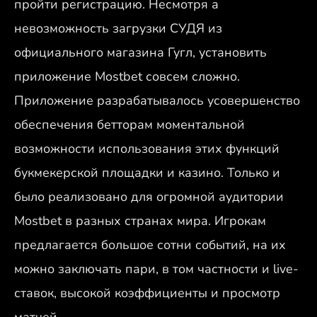
пройти регистрацию. Несмотря а
невозможность загрузки СУДЯ из
официального магазина Гугл, установить
приложение Mostbet совсем сложно.
Приложение разрабатывалось усовершенство
обеспечения бетторам моментальной
возможности использования этих функций
букмекерской площадки и казино. Только и
было реализовано для огромной аудитории
Mostbet в разных странах мира. Игрокам
предлагается большое сотни событий, на их
можно заключать пари, в том частности и live-
ставок, высокой коэффициенты и просмотр