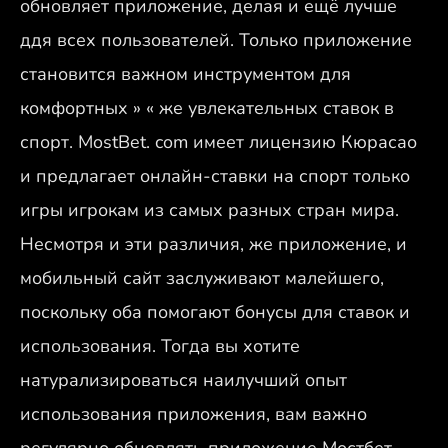
обновляет приложение, делая и ещё лучше
ддя всех пользователей. Только приложение
становится важном инструментом для
комфортных » « же увлекательных ставок в
спорт. MostBet. com имеет лицензию Кюрасао
и предлагает онлайн-ставки на спорт только
игры игрокам из самых разных стран мира.
Несмотря и эти различия, же приложение, и
мобильный сайт заслуживают малейшего,
поскольку оба помогают бонусы для ставок и
использования. Тогда вы хотите
натурализироваться наилучший опыт
использования приложения, вам важно
регулярно обновлять приложение Мостбет.