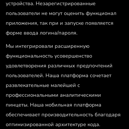
устройства. Незарегистрированные
пользователи не могут оценить функционал
приложения, так при и запуске появляется
форме ввода логина/пароля.
Мы интегрировали расширенную
функциональность усовершенство
удовлетворения различных предпочтений
пользователей. Наша платформа сочетает
развлекательные малейшей с
профессиональными аналитическими
пинцеты. Наша мобильная платформа
обеспечивает производительность благодаря
оптимизированной архитектуре кода.