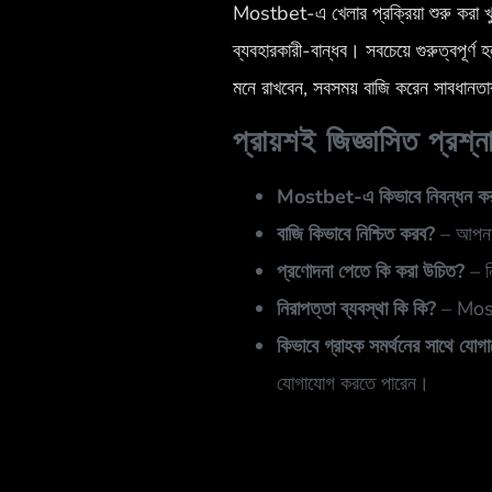
Mostbet-এ খেলার প্রক্রিয়া শুরু করা খু
ব্যবহারকারী-বান্ধব। সবচেয়ে গুরুত্বপূর্
মনে রাখবেন, সবসময় বাজি করেন সাবধান
প্রায়শই জিজ্ঞাসিত প্র
Mostbet-এ কিভাবে নিবন্ধন করা
বাজি কিভাবে নিশ্চিত করব?
– আপনার 
প্রণোদনা পেতে কি করা উচিত?
– নি
নিরাপত্তা ব্যবস্থা কি কি?
– Mostb
কিভাবে গ্রাহক সমর্থনের সাথে যো
যোগাযোগ করতে পারেন।