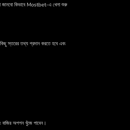
মরা জানবো কিভাবে Mostbet-এ খেলা শুরু
ছু স্তরের তথ্য প্রদান করতে হবে এবং
বং বাজির অপশন খুঁজে পাবেন।