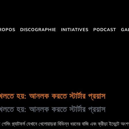
ROPOS
DISCOGRAPHIE
INITIATIVES
PODCAST
GA
 হয়: আনলক করতে স্টার্টার প্রয়াস
 হয়: আনলক করতে স্টার্টার প্রয়াস
 প্ল্যাটফর্ম যেখানে খেলোয়াড়রা বিভিন্ন ধরনের বাজি এবং ক্রীড়া ইভেন্টে অং