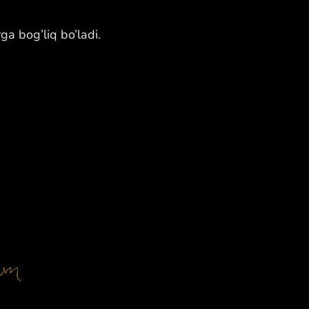
ga bog’liq bo’ladi.