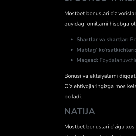
Mostbet bonuslari o’z vorislar
quyidagi omillarni hisobga oli
Shartlar va shartlar:
Bon
Mablag’ ko’rsatkichlari:
Maqsad:
Foydalanuvchini
Bonusi va aktsiyalarni diqqat
O’z ehtiyojlaringizga mos k
bo’ladi.
NATIJA
Mostbet bonuslari o’ziga xos a