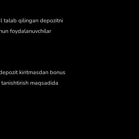
l talab qilingan depozitni
uchun foydalanuvchilar
i depozit kiritmasdan bonus
n tanishtirish maqsadida