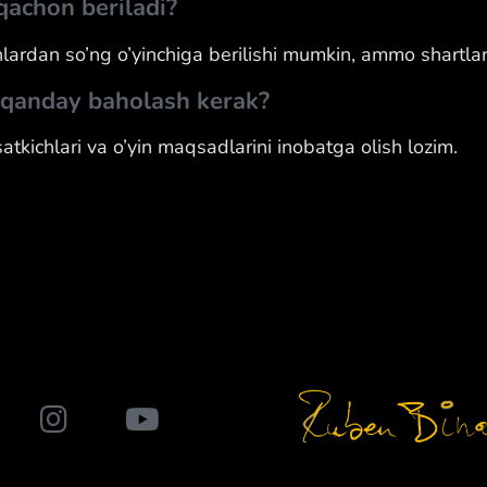
qachon beriladi?
lardan so’ng o’yinchiga berilishi mumkin, ammo shartlar
i qanday baholash kerak?
atkichlari va o’yin maqsadlarini inobatga olish lozim.