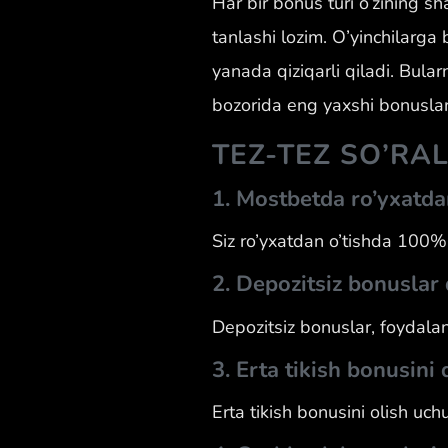
Har bir bonus turi o’zining sha
tanlashi lozim. O’yinchilarga 
yanada qiziqarli qiladi. Bula
bozorida eng yaxshi bonuslard
TEZ-TEZ SO’RA
1. Mostbetda ro’yxatd
Siz ro’yxatdan o’tishda 100% 
2. Depozitsiz bonuslar
Depozitsiz bonuslar, foydalan
3. Erta tikish bonusin
Erta tikish bonusini olish uch