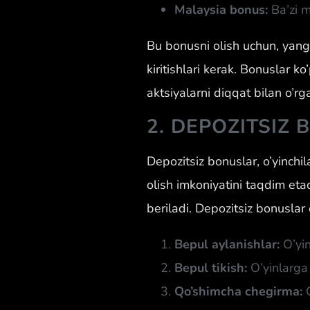
Malaysia bonus:
Ba’zi m
Bu bonusni olish uchun, yangi
kiritishlari kerak. Bonuslar k
aktsiyalarni diqqat bilan o’rga
2. DEPOZITSIZ
Depozitsiz bonuslar, o’yinchi
olish imkoniyatini taqdim eta
beriladi. Depozitsiz bonuslar
Bepul aylanishlar:
O’yin
Bepul tikish:
O’yinlarga 
Qo’shimcha chegirma:
O