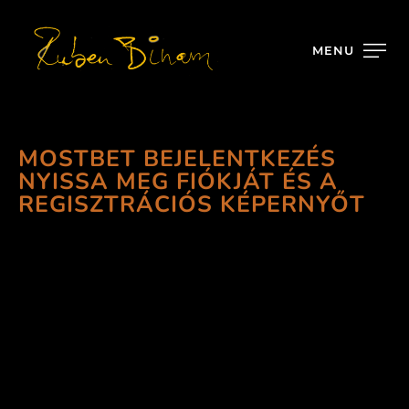
MENU
MOSTBET BEJELENTKEZÉS
NYISSA MEG FIÓKJÁT ÉS A
REGISZTRÁCIÓS KÉPERNYŐT