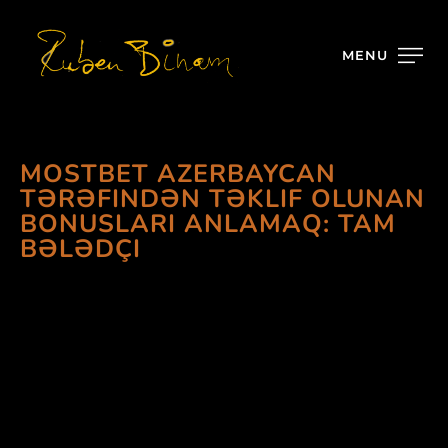
MENU
MOSTBET AZERBAYCAN
TƏRƏFINDƏN TƏKLIF OLUNAN
BONUSLARI ANLAMAQ: TAM
BƏLƏDÇI