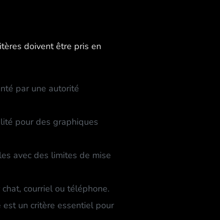
itères doivent être pris en
nté par une autorité
alité pour des graphiques
les avec des limites de mise
r chat, courriel ou téléphone.
est un critère essentiel pour