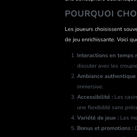
POURQUOI CHOI
Les joueurs choisissent souve
de jeu enrichissante. Voici q
Interactions en temps r
discuter avec les croupi
Ambiance authentique 
immersive.
Accessibilité :
Les casin
une flexibilité sans préc
Variété de jeux :
Les mei
Bonus et promotions :
D