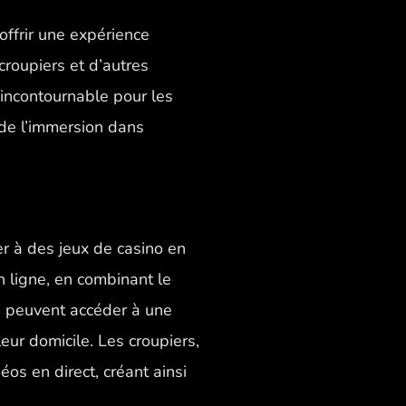
offrir une expérience
croupiers et d’autres
x incontournable pour les
 de l’immersion dans
er à des jeux de casino en
en ligne, en combinant le
rs peuvent accéder à une
leur domicile. Les croupiers,
éos en direct, créant ainsi