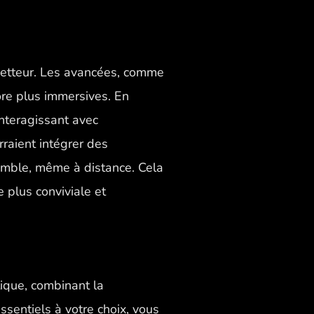
ometteur. Les avancées, comme
core plus immersives. En
interagissant avec
raient intégrer des
semble, même à distance. Cela
e plus conviviale et
tique, combinant la
sentiels à votre choix, vous