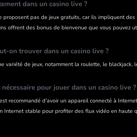
tement dans un casino live ?
e proposent pas de jeux gratuits, car ils impliquent des
ins offrent des bonus de bienvenue que vous pouvez ut
ut-on trouver dans un casino live ?
e variété de jeux, notamment la roulette, le blackjack, 
 nécessaire pour jouer dans un casino live ?
l est recommandé d’avoir un appareil connecté à Internet
Internet stable pour profiter des flux vidéo en haute q