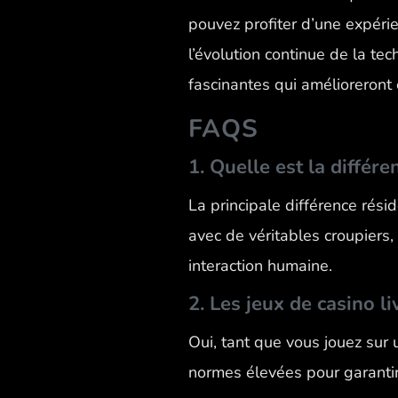
pouvez profiter d’une expérie
l’évolution continue de la te
fascinantes qui amélioreront 
FAQS
1. Quelle est la différe
La principale différence résid
avec de véritables croupiers,
interaction humaine.
2. Les jeux de casino li
Oui, tant que vous jouez sur
normes élevées pour garantir 