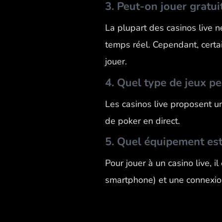
3. Peut-on jouer gratui
La plupart des casinos live n
temps réel. Cependant, certa
jouer.
4. Quel type de jeux pe
Les casinos live proposent un
de poker en direct.
5. Quel équipement est
Pour jouer à un casino live, i
smartphone) et une connexion 