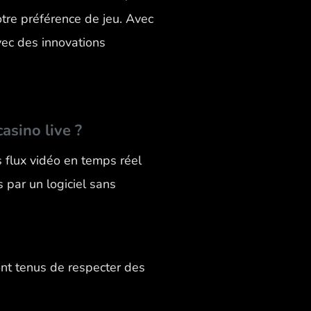
otre préférence de jeu. Avec
avec des innovations
casino live ?
es flux vidéo en temps réel
 par un logiciel sans
ont tenus de respecter des