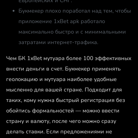
Европейских и СНГ.
Букмекер плохо поработал над тем, чтобы
приложение 1xBet apk работало
максимально быстро и с минимальными
затратами интернет-трафика.
Чем БК 1xBet мутуара более 100 эффективных
внести деньги в счет. Букмекер применять
геолокацию и мутуара наиболее удобные
мысленно для вашей стране. Подходит для
таких, кому нужна быстрый регистрация без
обойтись формальностей — можно ввести
страну и валюту, после чего можно сразу
делать ставки. Если предложениями не