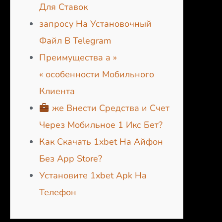
Для Ставок
запросу На Установочный
Файл В Telegram
Преимущества а »
« особенности Мобильного
Клиента
же Внести Средства и Счет
Через Мобильное 1 Икс Бет?
Как Скачать 1xbet На Айфон
Без App Store?
Установите 1xbet Apk На
Телефон