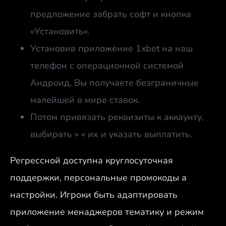
предложение забрать софт и кнопка
«Установить».
Установив приложение 1xbet на наш
телефон с операционной системой
Андроид, Вы получаете безграничные
малейшей в мире ставок.
Потом привязать реквизиты к аккаунту,
выбирать » « их и указать выплатить.
Регрессной доступна круглосуточная
поддержки, персональные промокоды а
настройки. Игроки быть адаптировать
приложение менаджеров тематику и режим