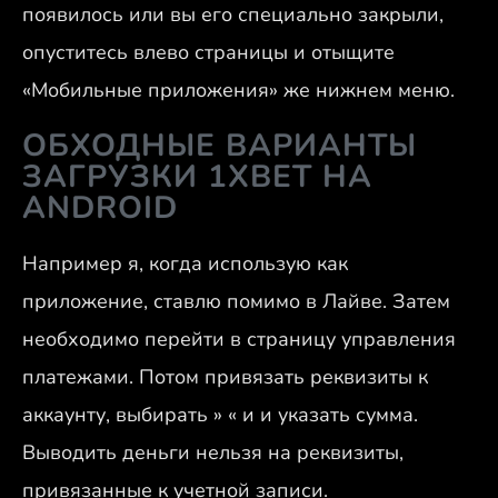
появилось или вы его специально закрыли,
опуститесь влево страницы и отыщите
«Мобильные приложения» же нижнем меню.
ОБХОДНЫЕ ВАРИАНТЫ
ЗАГРУЗКИ 1XBET НА
ANDROID
Например я, когда использую как
приложение, ставлю помимо в Лайве. Затем
необходимо перейти в страницу управления
платежами. Потом привязать реквизиты к
аккаунту, выбирать » « и и указать сумма.
Выводить деньги нельзя на реквизиты,
привязанные к учетной записи.