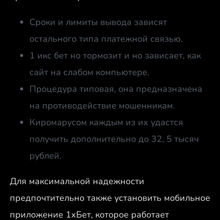
Сроки и лимиты вывода зависят
остального типа платежной связью.
1 икс бет но тормозит и но зависает, как
сайт на слабом компьютере.
Процедура типовая, она предназначена
на противодействие мошенникам.
Киромарусом каждым из их удастся
получить дополнительно до 32, 5 тысяч
рублей.
Для максимальной надежности
предпочтительно также установить мобильное
приложение 1хБет, которое работает