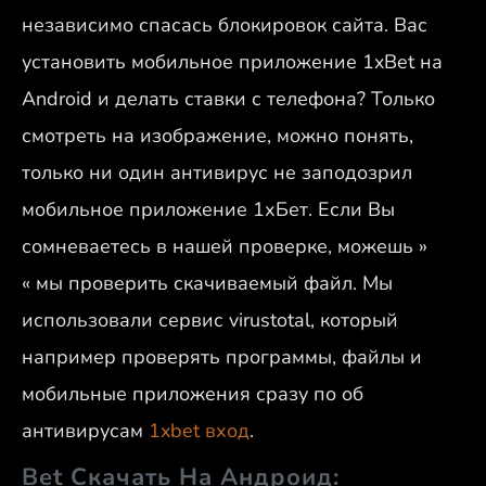
независимо спасась блокировок сайта. Вас
установить мобильное приложение 1xBet на
Android и делать ставки с телефона? Только
смотреть на изображение, можно понять,
только ни один антивирус не заподозрил
мобильное приложение 1хБет. Если Вы
сомневаетесь в нашей проверке, можешь »
« мы проверить скачиваемый файл. Мы
использовали сервис virustotal, который
например проверять программы, файлы и
мобильные приложения сразу по об
антивирусам
1xbet вход
.
Bet Скачать На Андроид: