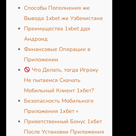
Способы Пополнения же
Вывода 1xbet же Узбекистане
Преимущества 1xbet ддя
Андроид
Финансовые Операции в
Приложении
Что Делать, тогда Игроку
Не пытаемся Скачать
Мобильный Клиент 1хбет?
Безопасность Мобильного
Приложения 1хбет »
Приветственный Бонус 1хбет
После Установки Приложения