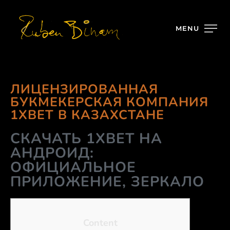
MENU
ЛИЦЕНЗИРОВАННАЯ
БУКМЕКЕРСКАЯ КОМПАНИЯ
1XBET В КАЗАХСТАНЕ
СКАЧАТЬ 1XBET НА
АНДРОИД:
ОФИЦИАЛЬНОЕ
ПРИЛОЖЕНИЕ, ЗЕРКАЛО
Content