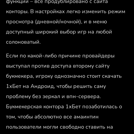
функций – все продублировано с сайта
конторы. В настройках легко изменить режим
просмотра (дневной/ночной), и в меню
доступный широкий выбор игр на любой
солоноватый.
Если по какой-либо причине провайдеры
выступал против доступа второму сайту
букмекера, игроку однозначно стоит скачать
1хБет на Андроид, чтобы решить саму
проблему без зеркал и впн-сервера.
Букмекерская контора 1хБет позаботилась о
том, чтобы абсолютно все амаинтин
пользователи могли свободно ставить на