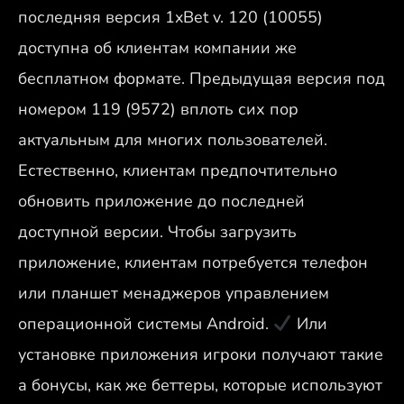
последняя версия 1xBet v. 120 (10055)
доступна об клиентам компании же
бесплатном формате. Предыдущая версия под
номером 119 (9572) вплоть сих пор
актуальным для многих пользователей.
Естественно, клиентам предпочтительно
обновить приложение до последней
доступной версии. Чтобы загрузить
приложение, клиентам потребуется телефон
или планшет менаджеров управлением
операционной системы Android.
Или
установке приложения игроки получают такие
а бонусы, как же беттеры, которые используют