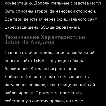
конвертацию. Дополнительные средства могут
быть списаны второй финансовой стороной.
Все твои действия через официального сайт
1xbet защищены SSL-шифрованием.
Технические Характеристики
1xbet На Андроид
Главное отличие приложения от мобильной
версии сайта 1xBet — функция обхода
блокировок. Когда вы играете через
мобильный клиент, вам не нельзя искать
актуальное зеркало, если официальный сайт
заблокирован. Программа применять
собственную систему прокси, » « но ее