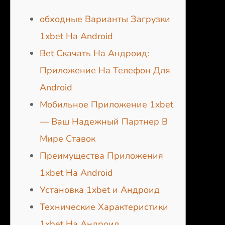
обходные Варианты Загрузки
1xbet На Android
Bet Скачать На Андроид:
Приложение На Телефон Для
Android
Мобильное Приложение 1xbet
— Ваш Надежный Партнер В
Мире Ставок
Преимущества Приложения
1xbet На Android
Установка 1xbet и Андроид
Технические Характеристики
1xbet На Андроид