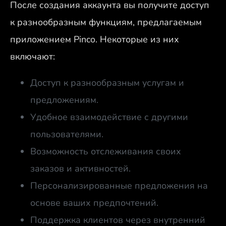
После создания аккаунта вы получите доступ
к разнообразным функциям, предлагаемым
приложением Pinco. Некоторые из них
включают:
Доступ к разнообразным услугам и
предложениям.
Удобное взаимодействие с другими
пользователями.
Возможность отслеживания своих
заказов и активностей.
Персонализированные предложения на
основе ваших предпочтений.
Поддержка клиентов через внутренний