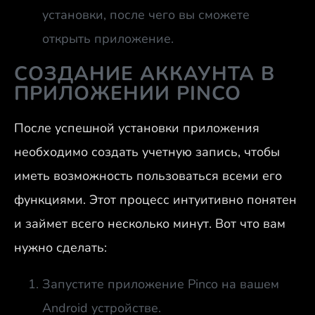
установки, после чего вы сможете
открыть приложение.
СОЗДАНИЕ АККАУНТА В
ПРИЛОЖЕНИИ PINCO
После успешной установки приложения
необходимо создать учетную запись, чтобы
иметь возможность пользоваться всеми его
функциями. Этот процесс интуитивно понятен
и займет всего несколько минут. Вот что вам
нужно сделать:
Запустите приложение Pinco на вашем
Android устройстве.