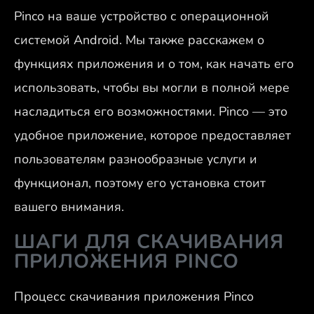
Pinco на ваше устройство с операционной
системой Android. Мы также расскажем о
функциях приложения и о том, как начать его
использовать, чтобы вы могли в полной мере
насладиться его возможностями. Pinco — это
удобное приложение, которое предоставляет
пользователям разнообразные услуги и
функционал, поэтому его установка стоит
вашего внимания.
ШАГИ ДЛЯ СКАЧИВАНИЯ
ПРИЛОЖЕНИЯ PINCO
Процесс скачивания приложения Pinco