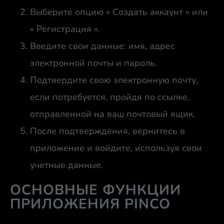
Выберите опцию « Создать аккаунт » или
« Регистрация ».
Введите свои данные: имя, адрес
электронной почты и пароль.
Подтвердите свою электронную почту,
если потребуется, пройдя по ссылке,
отправленной на ваш почтовый ящик.
После подтверждения, вернитесь в
приложение и войдите, используя свои
учетные данные.
ОСНОВНЫЕ ФУНКЦИИ
ПРИЛОЖЕНИЯ PINCO