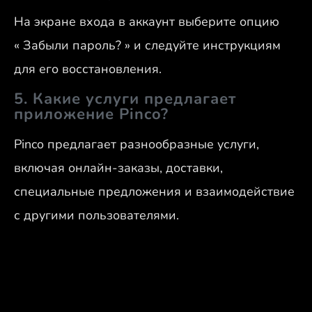
На экране входа в аккаунт выберите опцию
« Забыли пароль? » и следуйте инструкциям
для его восстановления.
5. Какие услуги предлагает
приложение Pinco?
Pinco предлагает разнообразные услуги,
включая онлайн-заказы, доставки,
специальные предложения и взаимодействие
с другими пользователями.