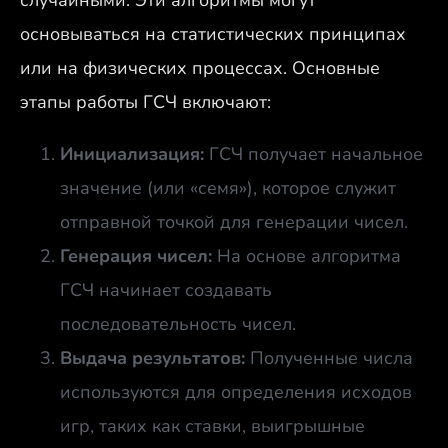
основываться на статистических принципах
или на физических процессах. Основные
этапы работы ГСЧ включают:
Инициализация:
ГСЧ получает начальное
значение (или «семя»), которое служит
отправной точкой для генерации чисел.
Генерация чисел:
На основе алгоритма
ГСЧ начинает создавать
последовательность чисел.
Выдача результатов:
Полученные числа
используются для определения исходов
игр, таких как ставки, выигрышные