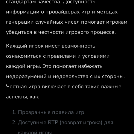
стандартам качества. Доступность
информации о провайдерах игр и методах
генерации случайных чисел помогает игрокам
убедиться в честности игрового процесса.
Каждый игрок имеет возможность
ознакомиться с правилами и условиями
каждой игры. Это помогает избежать
недоразумений и недовольства с их стороны.
Честная игра включает в себя такие важные
аспекты, как:
Прозрачные правила игр.
Доступные RTP (возврат игрока) для
каждой игры.