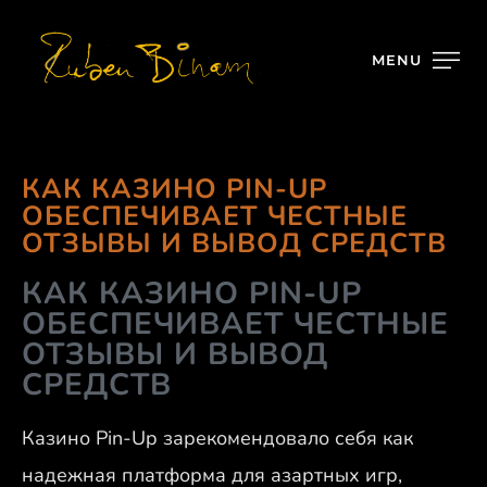
MENU
КАК КАЗИНО PIN-UP
ОБЕСПЕЧИВАЕТ ЧЕСТНЫЕ
ОТЗЫВЫ И ВЫВОД СРЕДСТВ
КАК КАЗИНО PIN-UP
ОБЕСПЕЧИВАЕТ ЧЕСТНЫЕ
ОТЗЫВЫ И ВЫВОД
СРЕДСТВ
Казино Pin-Up зарекомендовало себя как
надежная платформа для азартных игр,