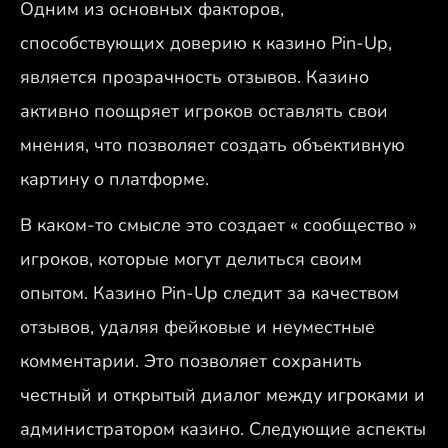
Одним из основных факторов,
способствующих доверию к казино Pin-Up,
является прозрачность отзывов. Казино
активно поощряет игроков оставлять свои
мнения, что позволяет создать объективную
картину о платформе.
В каком-то смысле это создает « сообщество »
игроков, которые могут делиться своим
опытом. Казино Pin-Up следит за качеством
отзывов, удаляя фейковые и неуместные
комментарии. Это позволяет сохранить
честный и открытый диалог между игроками и
администратором казино. Следующие аспекты