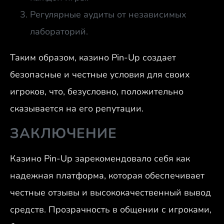
Регулярные аудиты от независимых
лабораторий.
Таким образом, казино Pin-Up создает
безопасные и честные условия для своих
игроков, что, безусловно, положительно
сказывается на его репутации.
ЗАКЛЮЧЕНИЕ
Казино Pin-Up зарекомендовало себя как
надежная платформа, которая обеспечивает
честные отзывы и высококачественный вывод
средств. Прозрачность в общении с игроками,