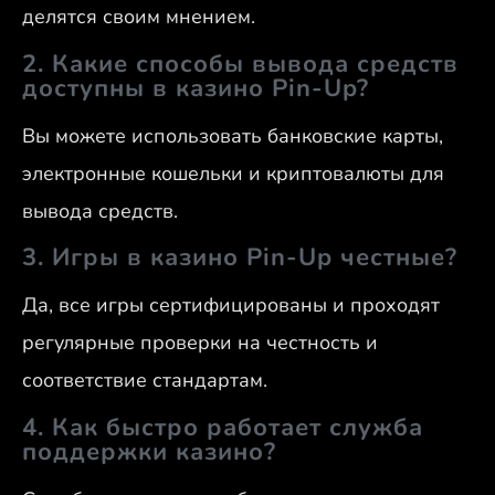
делятся своим мнением.
2. Какие способы вывода средств
доступны в казино Pin-Up?
Вы можете использовать банковские карты,
электронные кошельки и криптовалюты для
вывода средств.
3. Игры в казино Pin-Up честные?
Да, все игры сертифицированы и проходят
регулярные проверки на честность и
соответствие стандартам.
4. Как быстро работает служба
поддержки казино?