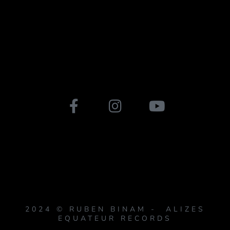
2024 © RUBEN BINAM - ALIZES
EQUATEUR RECORDS