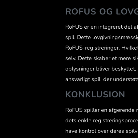
ROFUS OG LOV
RoFUS er en integreret del af
spil. Dette lovgivningsmæssige
RoFUS-registreringer. Hvilket 
selv. Dette skaber et mere sik
oplysninger bliver beskyttet, 
ansvarligt spil, der understøt
KONKLUSION
RoFUS spiller en afgørende r
dets enkle registreringsproc
have kontrol over deres spilva