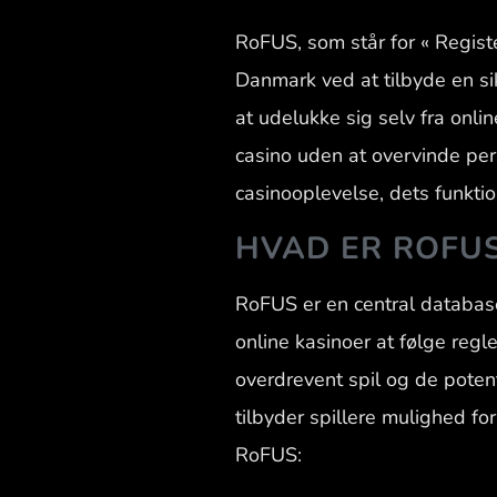
RoFUS, som står for « Register
Danmark ved at tilbyde en sik
at udelukke sig selv fra onlin
casino uden at overvinde per
casinooplevelse, dets funktio
HVAD ER ROFU
RoFUS er en central database, 
online kasinoer at følge regl
overdrevent spil og de poten
tilbyder spillere mulighed f
RoFUS: