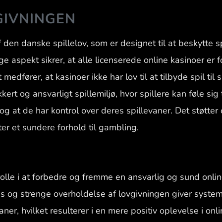
GIVNINGEN
 den danske spillelov, som er designet til at beskytte s
 aspekt sikrer, at alle licenserede online kasinoer er fo
medfører, at kasinoer ikke har lov til at tilbyde spil til 
kert og ansvarligt spillemiljø, hvor spillere kan føle sig
og at de har kontrol over deres spillevaner. Det støtter 
ter et sundere forhold til gambling.
olle i at forbedre og fremme en ansvarlig og sund onli
es og strenge overholdelse af lovgivningen giver system
ner, hvilket resulterer i en mere positiv oplevelse i onl