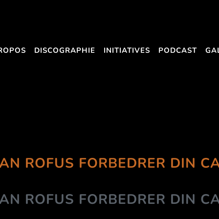
ROPOS
DISCOGRAPHIE
INITIATIVES
PODCAST
GA
AN ROFUS FORBEDRER DIN C
AN ROFUS FORBEDRER DIN C