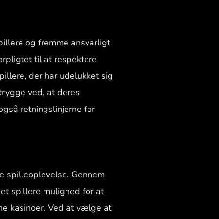
pillere og fremme ansvarligt
rpligtet til at respektere
spillere, der har udelukket sig
 trygge ved, at deres
også retningslinjerne for
ne spilleoplevelse. Gennem
et spillere mulighed for at
ine kasinoer. Ved at vælge at