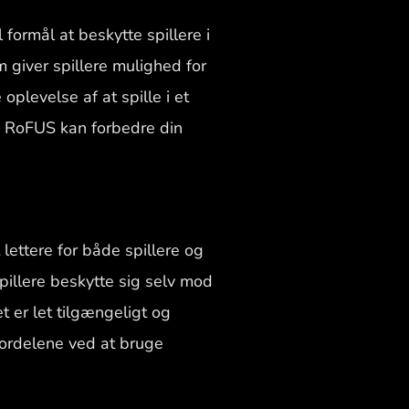
 formål at beskytte spillere i
m giver spillere mulighed for
oplevelse af at spille i et
an RoFUS kan forbedre din
 lettere for både spillere og
pillere beskytte sig selv mod
 er let tilgængeligt og
fordelene ved at bruge