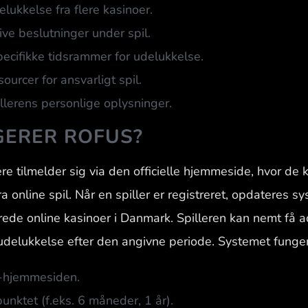
elukkelse fra flere kasinoer.
ve beslutninger under spil.
pecifikke tidsrammer for udelukkelse.
ourcer for ansvarligt spil.
illerens personlige oplysninger.
ERER ROFUS?
re tilmelder sig via den officielle hjemmeside, hvor de
a online spil. Når en spiller er registreret, opdateres s
erede online kasinoer i Danmark. Spilleren kan nemt få a
udelukkelse efter den angivne periode. Systemet fungere
S-hjemmesiden.
nktet (f.eks. 6 måneder, 1 år).