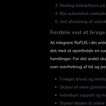
Modtag bekræftelse på d
Bliv automatisk udelukke
Ved afslutning af udelu
Fordele ved at bruge 
At integrere RoFUS i din onl
det med at opretholde en sun
handlinger. For det andet sk
over overforbrug af tid og pe
Forøget trivsel og menta
Skaber et mere gennemsig
Individuel support og res
Styrker tilliden til onli