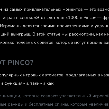
н из самых привлекательных моментов — это возм
 играя в слоты. «Этот слот дал х1000 в Pinco» — ф
 Игроманы делятся своими впечатлениями и удачн
щий выигрыш. В этой статье мы рассмотрим, как и
сколько полезных советов, которые могут помочь в
Т PINCO?
популярных игровых автоматов, предлагаемых в каз
и функциями, такими как:
анимации, которые создают увлекательный игровой
ые раунды и бесплатные спины, которые увеличи