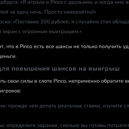
бурга: «Я играла в Pinco с друзьями, и когда мне 
ей за одну ночь. Просто невероятно!»
ска: «Поставив 200 рублей, я случайно стал облад
л экран с огромным выигрышем.»
 что в Pinco есть все шансы не только получить уд
деньги.
 для повышения шансов на выигрыш
ь свои силы в слоте Pinco, неприменно обратите 
игроков:
и: прежде чем делать реальные ставки, изучите сл
: определите заранее, сколько вы готовы потратит