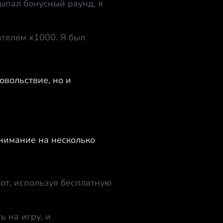
выпал бонусный раунд, я
ателем х1000. Я был
овольствие, но и
внимание на несколько
от, используя бесплатную
ь на игру, и