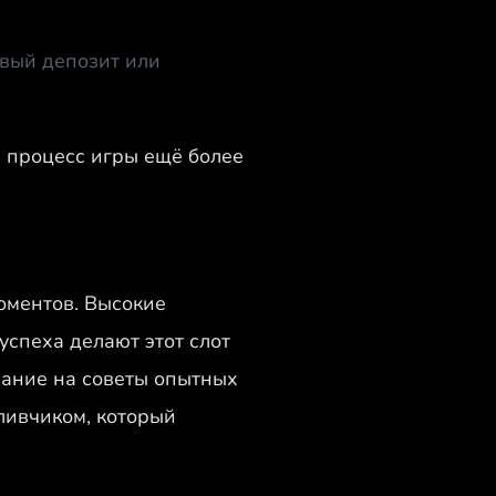
вый депозит или
ь процесс игры ещё более
оментов. Высокие
спеха делают этот слот
мание на советы опытных
ливчиком, который