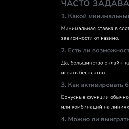
ЧАСТО ЗАДАВА
1. Какой минимальный
Минимальная ставка в слот
зависимости от казино.
2. Есть ли возможнос
Да, большинство онлайн-ка
играть бесплатно.
3. Как активировать 
Бонусные функции обычно 
или комбинаций на линиях
4. Можно ли выиграть