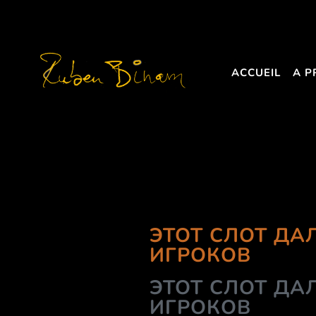
ACCUEIL
A P
ЭТОТ СЛОТ ДАЛ
ИГРОКОВ
ЭТОТ СЛОТ ДАЛ
ИГРОКОВ