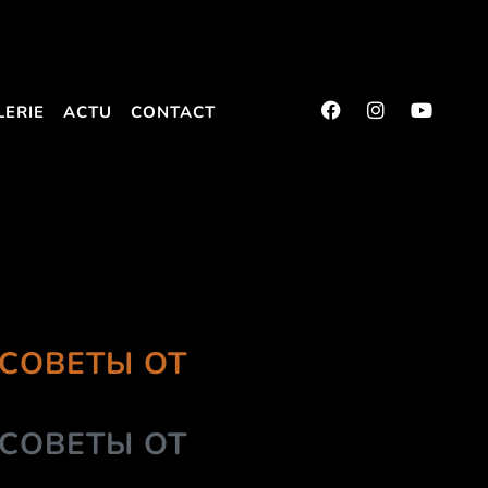
LERIE
ACTU
CONTACT
 СОВЕТЫ ОТ
 СОВЕТЫ ОТ