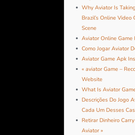
Why Aviator Is Takin
Brazil’s Online Video
Scene
Aviator Online Game 
Como Jogar Aviator D
Aviator Game Apk Inst
« aviator Game – Rec
Website
What Is Aviator Gam
Descrições Do Jogo A
Cada Um Desses Cas
Retirar Dinheiro Carr
Aviator »