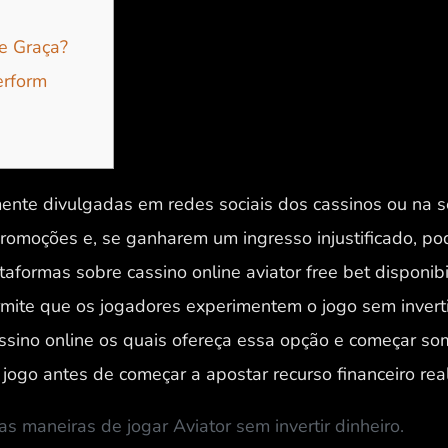
e Graça?
erform
nte divulgadas em redes sociais dos cassinos ou na se
romoções e, se ganharem um ingresso injustificado, po
taformas sobre cassino online aviator free bet disponib
rmite que os jogadores experimentem o jogo sem invertir
ssino online os quais ofereça essa opção e começar som
jogo antes de começar a apostar recurso financeiro real
as maneiras de jogar Aviator sem invertir dinheiro.