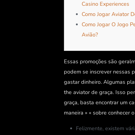
Casino Experiences
Como Jogar Aviator D
Como Jogar O Jogo P
Avião?
Essas promoções são geralme
podem se inscrever nessas p
gastar dinheiro. Algumas pla
the aviator de graça. Isso pe
graça, basta encontrar um ca
maneira » « sobre conhecer o 
Felizmente, existem vári