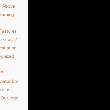
g Above
 Gaming
Features
e Graça?
allation
ognized
e?
viator Em
sinos
y Out Jogo