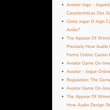
Aviator Jogo – Jogabi
Características Dos Sl
Como Jogar O Jogo C
Avião?
The Appear Of Winni
Precisely How Audio
Forms Online Casino 
Aviator Game On-line
Aviator – Jogue Onlin
Regulation: The Gam
Aviator Game On-line
The Appear Of Winnin
How Audio Design St