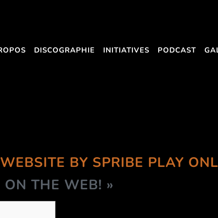
ROPOS
DISCOGRAPHIE
INITIATIVES
PODCAST
GA
 WEBSITE BY SPRIBE PLAY ON
 ON THE WEB! »