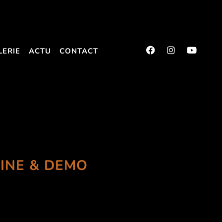
LERIE
ACTU
CONTACT
LINE & DEMO