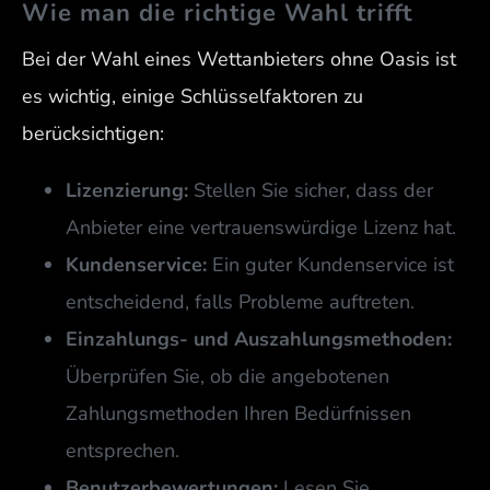
Wie man die richtige Wahl trifft
Bei der Wahl eines Wettanbieters ohne Oasis ist
es wichtig, einige Schlüsselfaktoren zu
berücksichtigen:
Lizenzierung:
Stellen Sie sicher, dass der
Anbieter eine vertrauenswürdige Lizenz hat.
Kundenservice:
Ein guter Kundenservice ist
entscheidend, falls Probleme auftreten.
Einzahlungs- und Auszahlungsmethoden:
Überprüfen Sie, ob die angebotenen
Zahlungsmethoden Ihren Bedürfnissen
entsprechen.
Benutzerbewertungen:
Lesen Sie