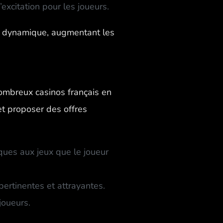
excitation pour les joueurs.
eu dynamique, augmentant les
nombreux casinos français en
 et proposer des offres
iques aux jeux que le joueur
ertinentes et attrayantes.
joueurs.