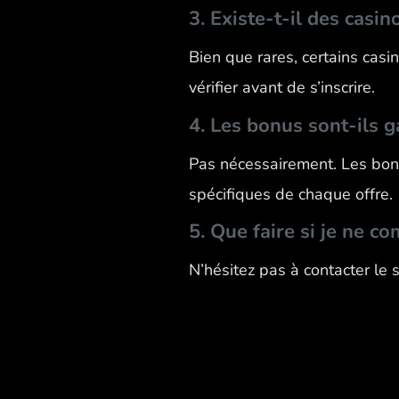
3. Existe-t-il des casi
Bien que rares, certains cas
vérifier avant de s’inscrire.
4. Les bonus sont-ils g
Pas nécessairement. Les bonus
spécifiques de chaque offre.
5. Que faire si je ne c
N’hésitez pas à contacter le s