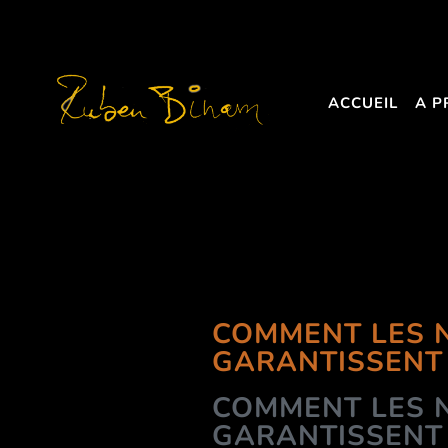
ACCUEIL
A P
COMMENT LES 
GARANTISSENT
COMMENT LES 
GARANTISSENT