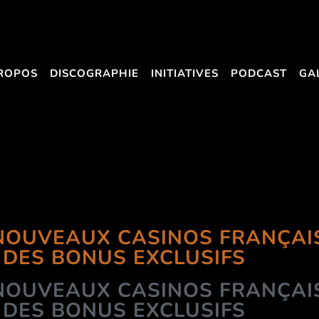
ROPOS
DISCOGRAPHIE
INITIATIVES
PODCAST
GA
NOUVEAUX CASINOS FRANÇAIS
 DES BONUS EXCLUSIFS
NOUVEAUX CASINOS FRANÇAIS
 DES BONUS EXCLUSIFS