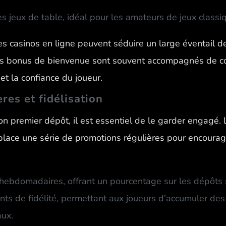
es jeux de table, idéal pour les amateurs de jeux classi
les casinos en ligne peuvent séduire un large éventail de
es bonus de bienvenue sont souvent accompagnés de con
et la confiance du joueur.
res et fidélisation
son premier dépôt, il est essentiel de le garder engagé
place une série de promotions régulières pour encourager
hebdomadaires, offrant un pourcentage sur les dépôts
s de fidélité, permettant aux joueurs d’accumuler des
ux.