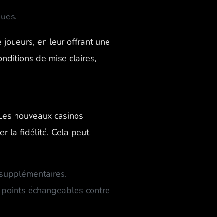
ques.
 joueurs, en leur offrant une
ditions de mise claires,
. Les nouveaux casinos
 la fidélité. Cela peut
 supplémentaires.
 points échangeables contre