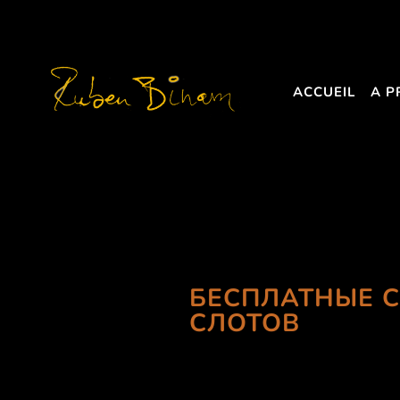
ACCUEIL
A P
БЕСПЛАТНЫЕ 
СЛОТОВ