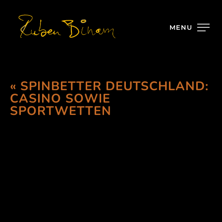
MENU
« SPINBETTER DEUTSCHLAND:
CASINO SOWIE
SPORTWETTEN