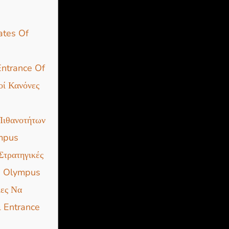
ates Of
Entrance Of
οί Κανόνες
Πιθανοτήτων
ympus
Στρατηγικές
ng Olympus
ίες Να
ι Entrance