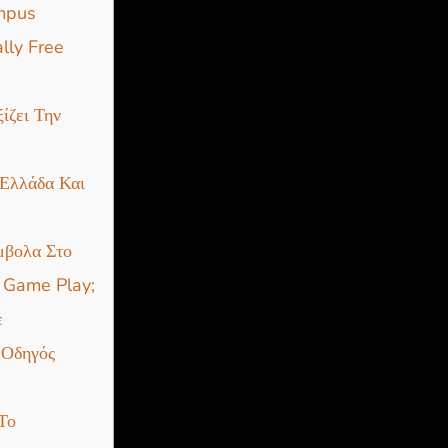
mpus
ally Free
ίζει Την
 Ελλάδα Και
μβολα Στο
 Game Play;
ε
 Οδηγός
Το