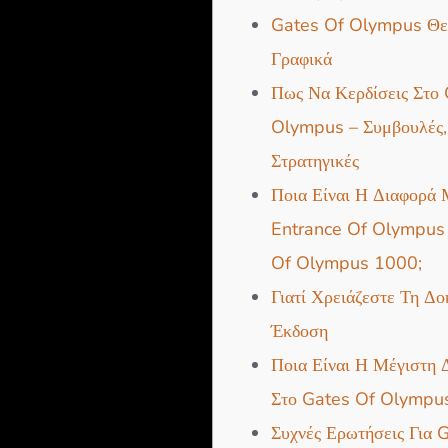
Gates Of Olympus Θε
Γραφικά
Πως Να Κερδίσεις Στο
Olympus – Συμβουλές,
Στρατηγικές
Ποια Είναι Η Διαφορά 
Entrance Of Olympus
Of Olympus 1000;
Γιατί Χρειάζεστε Τη Δο
Έκδοση
Ποια Είναι Η Μέγιστη 
Στο Gates Of Olympu
Συχνές Ερωτήσεις Για 