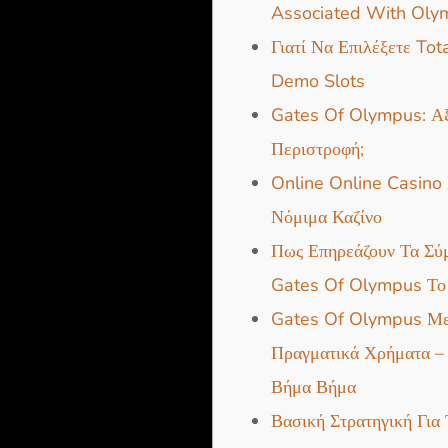
Associated With Oly
Γιατί Να Επιλέξετε Tot
Demo Slots
Gates Of Olympus: Αξ
Περιστροφή;
Online Online Casino
Νόμιμα Καζίνο
Πως Επηρεάζουν Τα Σύ
Gates Of Olympus Το
Gates Of Olympus Μ
Πραγματικά Χρήματα –
Βήμα Βήμα
Βασική Στρατηγική Για 